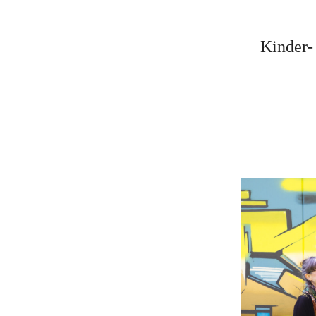
K
inder-