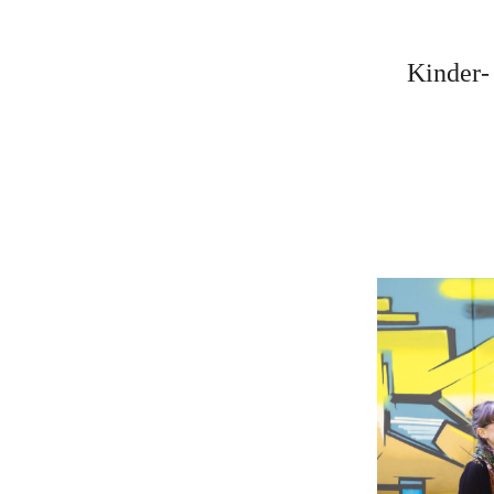
K
inder-